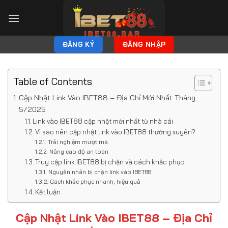
Bỏ
qua
nội
dung
ĐĂNG KÝ
ĐĂNG NHẬP
Table of Contents
Cập Nhật Link Vào IBET88 – Địa Chỉ Mới Nhất Tháng
5/2025
Link vào IBET88 cập nhật mới nhất từ nhà cái
Vì sao nên cập nhật link vào IBET88 thường xuyên?
Trải nghiệm mượt mà
Nâng cao độ an toàn
Truy cập link IBET88 bị chặn và cách khắc phục
Nguyên nhân bị chặn link vào IBET88
Cách khắc phục nhanh, hiệu quả
Kết luận
Cập Nhật Link Vào IBET88 – Địa Chỉ