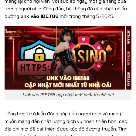
mang lại cho hội viên. Với sức ép ngày một gia tăng của
lượng người chơi đông đảo, hệ thống đã cập nhật nhiều
đường
link vào IBET88
mới trong tháng 5/2025.
Link vào IBET88 cập nhật mới nhất từ nhà cái
Tổng hợp từ ý kiến đóng góp của người chơi và mong
muốn mang đến chất lượng dịch vụ hoàn thiện hơn, các
địa chỉ mới đã cải thiện được tốc độ đường truyền. Tính