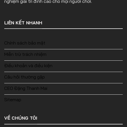
nghiệm giải trí đỉnh cao cho mọi người chơi.
LIÊN KẾT NHANH
Chính sách bảo mật
Miễn trừ trách nhiệm
Điều khoản và điều kiện
Câu hỏi thường gặp
CEO Đặng Thanh Mai
Sitemap
VỀ CHÚNG TÔI