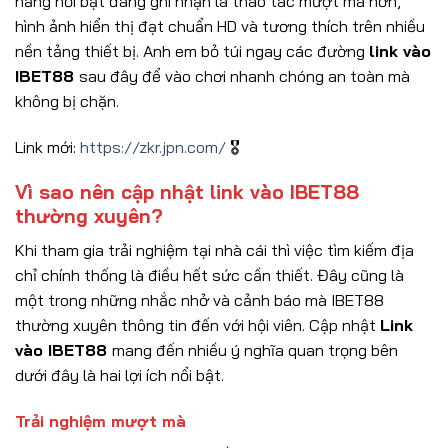
năng nổi bật đáng ghi nhận là thao tác mượt mà hơn,
hình ảnh hiển thị đạt chuẩn HD và tương thích trên nhiều
nền tảng thiết bị. Anh em bỏ túi ngay các đường
link vào
IBET88
sau đây để vào chơi nhanh chóng an toàn mà
không bị chặn.
Link mới:
https://zkr.jpn.com/
🎖️
Vì sao nên cập nhật link vào IBET88
thường xuyên?
Khi tham gia trải nghiệm tại nhà cái thì việc tìm kiếm địa
chỉ chính thống là điều hết sức cần thiết. Đây cũng là
một trong những nhắc nhở và cảnh báo mà IBET88
thường xuyên thông tin đến với hội viên. Cập nhật
Link
vào IBET88
mang đến nhiều ý nghĩa quan trọng bên
dưới đây là hai lợi ích nổi bật.
Trải nghiệm mượt mà