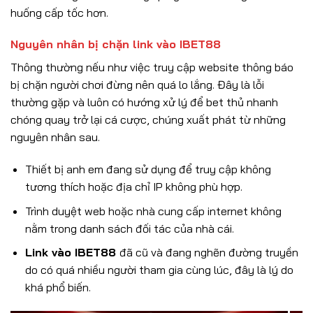
huống cấp tốc hơn.
Nguyên nhân bị chặn link vào IBET88
Thông thường nếu như việc truy cập website thông báo
bị chặn người chơi đừng nên quá lo lắng. Đây là lỗi
thường gặp và luôn có hướng xử lý để bet thủ nhanh
chóng quay trở lại cá cược, chúng xuất phát từ những
nguyên nhân sau.
Thiết bị anh em đang sử dụng để truy cập không
tương thích hoặc địa chỉ IP không phù hợp.
Trình duyệt web hoặc nhà cung cấp internet không
nằm trong danh sách đối tác của nhà cái.
Link vào IBET88
đã cũ và đang nghẽn đường truyền
do có quá nhiều người tham gia cùng lúc, đây là lý do
khá phổ biến.