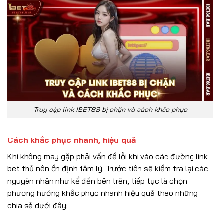
Truy cập link IBET88 bị chặn và cách khắc phục
Cách khắc phục nhanh, hiệu quả
Khi không may gặp phải vấn đề lỗi khi vào các đường link
bet thủ nên ổn định tâm lý. Trước tiên sẽ kiểm tra lại các
nguyên nhân như kể đến bên trên, tiếp tục là chọn
phương hướng khắc phục nhanh hiệu quả theo những
chia sẻ dưới đây: