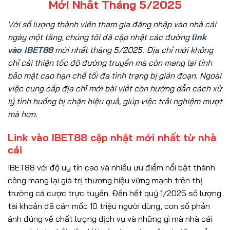
Mới Nhất Tháng 5/2025
Với số lượng thành viên tham gia đăng nhập vào nhà cái
ngày một tăng, chúng tôi đã cập nhật các đường
link
vào IBET88
mới nhất tháng 5/2025. Địa chỉ mới không
chỉ cải thiện tốc độ đường truyền mà còn mang lại tính
bảo mật cao hạn chế tối đa tình trạng bị gián đoạn. Ngoài
việc cung cấp địa chỉ mới bài viết còn hướng dẫn cách xử
lý tình huống bị chặn hiệu quả, giúp việc trải nghiệm mượt
mà hơn.
Link vào IBET88 cập nhật mới nhất từ nhà
cái
IBET88 với độ uy tín cao và nhiều ưu điểm nổi bật thành
công mang lại giá trị thương hiệu vững mạnh trên thị
trường cá cược trực tuyến. Đến hết quý 1/2025 số lượng
tài khoản đã cán mốc 10 triệu người dùng, con số phản
ánh đúng về chất lượng dịch vụ và những gì mà nhà cái