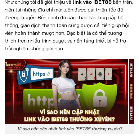
Như chúng tôi đã giới thiệu về
link vào IBET88
bên trên,
hiện tại những địa chỉ mới luôn được cải thiện tốc độ
đường truyền. Bên cạnh đó các thao tác truy cập hệ
thống, giao dịch thanh toán cũng được cải tiến giúp hội
viên hoàn thành mượt hơn. Đặc biệt là có thể tương
thích trên nhiều trình duyệt và nền tảng thiết bị hỗ trợ
trải nghiệm không giới hạn.
Vì sao nên cập nhật link vào IBET88 thường xuyên?