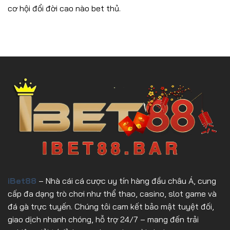
cơ hội đổi đời cao nào bet thủ.
iBet88
– Nhà cái cá cược uy tín hàng đầu châu Á, cung
cấp đa dạng trò chơi như thể thao, casino, slot game và
đá gà trực tuyến. Chúng tôi cam kết bảo mật tuyệt đối,
giao dịch nhanh chóng, hỗ trợ 24/7 – mang đến trải