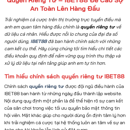
Quyền Riêng Tư – IBET88 Đề Cao Sự
An Toàn Lên Hàng Đầu
Trải nghiệm cá cược trên thị trường trực tuyến điều mà
anh em quan tâm hàng đầu chính là
quyền riêng tư
về
dữ liệu cá nhân. Hiểu được nỗi lo chung của đại đa số
người dùng,
IBET88
đã ban hành chính sách với những
cam kết cụ thể. Hãy cùng chúng tôi tìm hiểu chi tiết các
điều khoản quy định để nắm vững quy trình thu thập và
xử lý dữ liệu tại nền tảng giúp anh em tự tin hơn.
Tìm hiểu chính sách quyền riêng tư IBET88
Chính sách
quyền riêng tư
được đội ngũ điều hành của
IBET88 ban hành từ những ngày đầu thành lập website.
Nội dung quy định một phần là để thể hiện rõ sự cam kết
của sân chơi trong việc tối ưu quyền bảo mật thông tin
hội viên. Mặt khác giúp cho người dùng ổn định tâm lý hơn
khi trải nghiệm cá cược tại hệ thống luôn an tâm về sự an
toàn cho tài khoản lẫn lịch sử đặt cược.