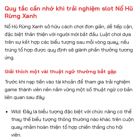
Quy tắc cần nhớ khi trải nghiệm slot Nổ Hũ
Rừng Xanh
Nổ Hũ Rừng Xanh sở hữu cách chơi đơn giản, dễ tiếp cận,
đặc biệt thân thiện với người mới bắt đầu. Luật chơi dựa
trên sự kết hợp các biểu tượng sau mỗi vòng quay, nếu
trúng tổ hợp được quy định sẽ giành phần thưởng tương
ứng.
Giải thích một vài thuật ngữ thường bắt gặp
Trước khi nạp tiền vào tài khoản để tham gia trải nghiệm
game thành viên nên nắm vững một số thuật ngữ cơ bản
liên quan sau đây:
Wild: Đây là biểu tượng đặc biệt với chức năng có thể
thay thế biểu tượng thông thường nào khác trên cuộn
quay nhằm hoàn thiện tổ hợp chiến thắng cho hội
viên.