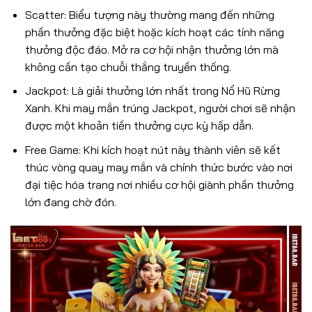
Scatter: Biểu tượng này thường mang đến những
phần thưởng đặc biệt hoặc kích hoạt các tính năng
thưởng độc đáo. Mở ra cơ hội nhận thưởng lớn mà
không cần tạo chuỗi thắng truyền thống.
Jackpot: Là giải thưởng lớn nhất trong Nổ Hũ Rừng
Xanh. Khi may mắn trúng Jackpot, người chơi sẽ nhận
được một khoản tiền thưởng cực kỳ hấp dẫn.
Free Game: Khi kích hoạt nút này thành viên sẽ kết
thúc vòng quay may mắn và chính thức bước vào nơi
đại tiệc hóa trang nơi nhiều cơ hội giành phần thưởng
lớn đang chờ đón.