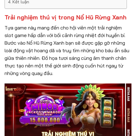
Kết luận
Trải nghiệm thú vị trong Nổ Hũ Rừng Xanh
Tựa game này mang đến cho hội viên một trải nghiệm
slot game hấp dẫn với bối cảnh rừng nhiệt đới huyền bí.
Bước vào Nổ Hũ Rừng Xanh bạn sẽ được gặp gỡ những
loài động vật hoang dã và truy tìm những kho báu ẩn sâu
giữa thiên nhiên. Đồ họa tươi sáng cùng âm thanh chân
thực tạo nên một thế giới sinh động cuốn hút ngay từ
những vòng quay đầu.