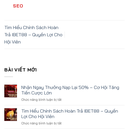
SEO
Tìm Hiểu Chính Sách Hoàn
Trả IBET88 – Quyền Lợi Cho
Hội Viên
BÀI VIẾT MỚI
Nhận Ngay Thưởng Nạp Lại 50% – Cơ Hội Tăng
Tiền Cược Lớn
Chức năng bình luận bị tắt
ở
Nhận
Ngay
Tìm Hiểu Chính Sách Hoàn Trả IBET88 – Quyền
Thưởng
Lợi Cho Hội Viên
Nạp
Chức năng bình luận bị tắt
ở
Lại
Tìm