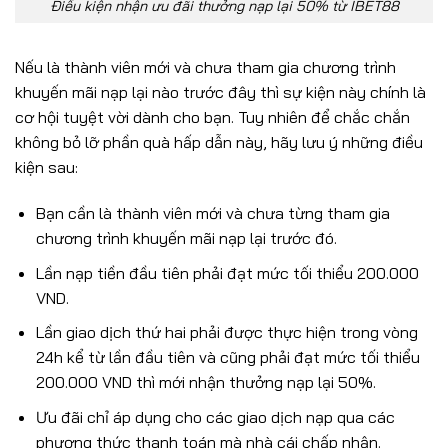
Điều kiện nhận ưu đãi thưởng nạp lại 50% từ IBET88
Nếu là thành viên mới và chưa tham gia chương trình
khuyến mãi nạp lại nào trước đây thì sự kiện này chính là
cơ hội tuyệt vời dành cho bạn. Tuy nhiên để chắc chắn
không bỏ lỡ phần quà hấp dẫn này, hãy lưu ý những điều
kiện sau:
Bạn cần là thành viên mới và chưa từng tham gia
chương trình khuyến mãi nạp lại trước đó.
Lần nạp tiền đầu tiên phải đạt mức tối thiểu 200.000
VND.
Lần giao dịch thứ hai phải được thực hiện trong vòng
24h kể từ lần đầu tiên và cũng phải đạt mức tối thiểu
200.000 VND thì mới nhận thưởng nạp lại 50%.
Ưu đãi chỉ áp dụng cho các giao dịch nạp qua các
phương thức thanh toán mà nhà cái chấp nhận.