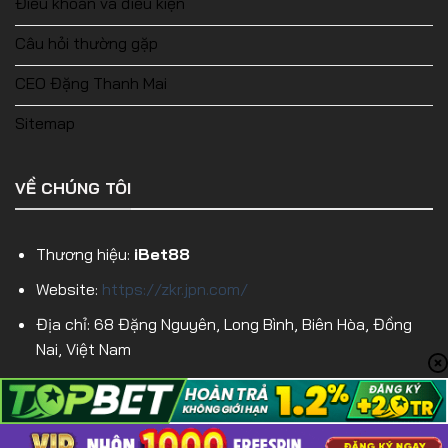
Điều khoản và điều kiện
Câu hỏi thường gặp
CEO Đặng Thanh Mai
Sitemap
VỀ CHÚNG TÔI
Thương hiệu:
iBet88
Website:
https://zkr.jpn.com/
Địa chỉ:
68 Đặng Nguyên, Long Bình, Biên Hòa, Đồng
Nai, Việt Nam
Phone:
0983893493
Gmail:
contact@ibet88.com