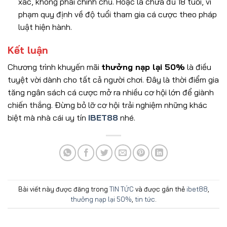
xác, không phải chính chủ. Hoặc là chưa đủ 18 tuổi, vi
phạm quy định về độ tuổi tham gia cá cược theo pháp
luật hiện hành.
Kết luận
Chương trình khuyến mãi
thưởng nạp lại 50%
là điều
tuyệt vời dành cho tất cả người chơi. Đây là thời điểm gia
tăng ngân sách cá cược mở ra nhiều cơ hội lớn để giành
chiến thắng. Đừng bỏ lỡ cơ hội trải nghiệm những khác
biệt mà nhà cái uy tín
IBET88
nhé.
Bài viết này được đăng trong
TIN TỨC
và được gắn thẻ
ibet88
,
thưởng nạp lại 50%
,
tin tức
.