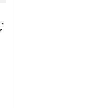
út
ân