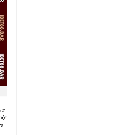
với
 một
ửa