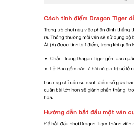
Cách tính điểm Dragon Tiger d
Trong trò chơi này việc phân định thắng t
ra. Thông thường mỗi ván sẽ sử dụng bộ b
Át (A) được tính là 1 điểm, trong khi quân 
Chẵn: Trong Dragon Tiger gồm các quân c
Lẻ: Bao gồm các lá bài có giá trị số lẻ nh
Lúc này chỉ cần so sánh điểm số giữa hai
quân bài lớn hơn sẽ giành phần thắng, tr
hòa.
Hướng dẫn bắt đầu một ván 
Để bắt đầu chơi Dragon Tiger thành viên