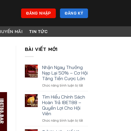
ĐĂNG NHẬP
ĐĂNG KÝ
HUYẾN MÃI
TIN TỨC
BÀI VIẾT MỚI
Nhận Ngay Thưởng
Nạp Lại 50% – Cơ Hội
Tăng Tiền Cược Lớn
Chức năng bình luận bị tắt
ở
Nhận
Ngay
Tìm Hiểu Chính Sách
Thưởng
Hoàn Trả IBET88 –
Nạp
Quyền Lợi Cho Hội
Lại
Viên
50%
–
Chức năng bình luận bị tắt
ở
Cơ
Tìm
Hội
Hiểu