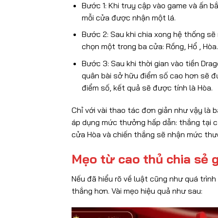
Bước 1: Khi truy cập vào game và ấn bắt
mỗi cửa được nhận một lá.
Bước 2: Sau khi chia xong hệ thống sẽ
chọn một trong ba cửa: Rồng, Hổ , Hòa.
Bước 3: Sau khi thời gian vào tiền Drag
quân bài sở hữu điểm số cao hơn sẽ đư
điểm số, kết quả sẽ được tính là Hòa.
Chỉ với vài thao tác đơn giản như vậy là 
áp dụng mức thưởng hấp dẫn: thắng tại cử
cửa Hòa và chiến thắng sẽ nhận mức thưở
Mẹo từ cao thủ chia sẻ 
Nếu đã hiểu rõ về luật cũng như quá trình
thắng hơn. Vài mẹo hiệu quả như sau: