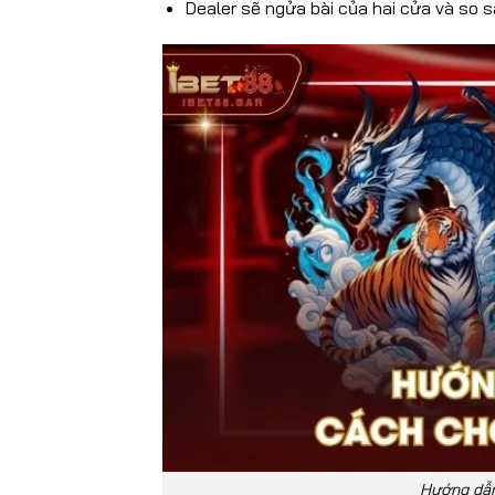
Dealer sẽ ngửa bài của hai cửa và so s
Hướng dẫn